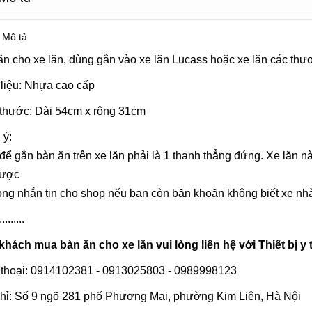
Mô tả
n cho xe lăn, dùng gắn vào xe lăn Lucass hoặc xe lăn các thư
 liệu: Nhựa cao cấp
 thước: Dài 54cm x rộng 31cm
 ý:
í để gắn bàn ăn trên xe lăn phải là 1 thanh thẳng đứng. Xe lăn n
được
òng nhắn tin cho shop nếu bạn còn băn khoăn không biết xe n
.........
khách mua bàn ăn cho xe lăn vui lòng liên hệ với Thiết bị y
 thoại: 0914102381 - 0913025803 - 0989998123
chỉ: Số 9 ngõ 281 phố Phương Mai, phường Kim Liên, Hà Nội