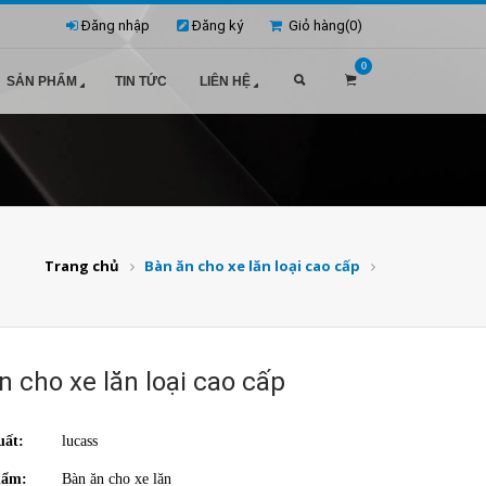
Đăng nhập
Đăng ký
Giỏ hàng(
0
)
0
SẢN PHẨM
TIN TỨC
LIÊN HỆ
Trang chủ
Bàn ăn cho xe lăn loại cao cấp
n cho xe lăn loại cao cấp
uất:
lucass
hẩm:
Bàn ăn cho xe lăn