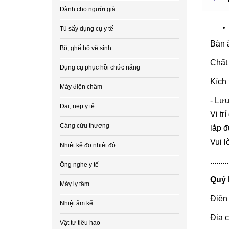
Dành cho người già
Tủ sấy dụng cụ y tế
Bàn ă
Bô, ghế bô vệ sinh
Chất
Dụng cụ phục hồi chức năng
Kích
Máy điện châm
- Lưu
Đai, nẹp y tế
Vị tr
Cáng cứu thương
lắp 
Vui l
Nhiệt kế đo nhiệt độ
.........
Ống nghe y tế
Quý 
Máy ly tâm
Điện
Nhiệt ẩm kế
Địa 
Vật tư tiêu hao