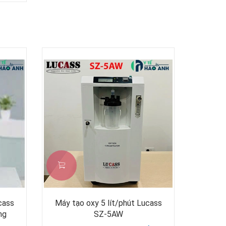
cass
Máy tạo oxy 5 lít/phút Lucass
ng
SZ-5AW