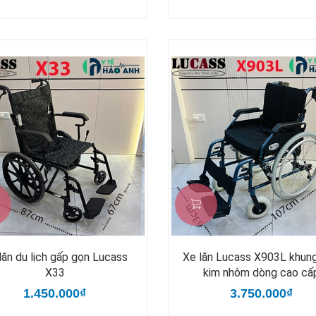
lăn du lịch gấp gọn Lucass
Xe lăn Lucass X903L khun
X33
kim nhôm dòng cao cấ
1.450.000₫
3.750.000₫