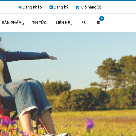
Đăng nhập
Đăng ký
Giỏ hàng(
0
)
0
SẢN PHẨM
TIN TỨC
LIÊN HỆ