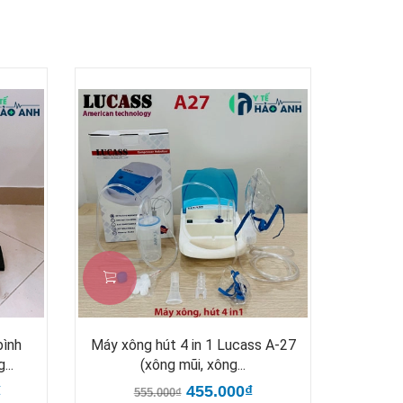
bình
Máy xông hút 4 in 1 Lucass A-27
..
(xông mũi, xông...
₫
455.000₫
555.000₫