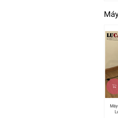
Máy
Máy 
L