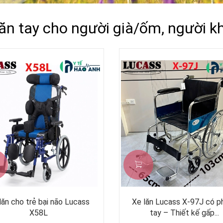
lăn tay cho người già/ốm, người kh
lăn cho trẻ bại não Lucass
Xe lăn Lucass X-97J có p
X58L
tay – Thiết kế gấp...