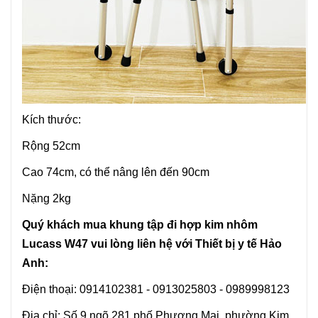
Kích thước:
Rộng 52cm
Cao 74cm, có thể nâng lên đến 90cm
Nặng 2kg
Quý khách mua khung tập đi hợp kim nhôm
Lucass
W47 vui lòng
liên hệ với Thiết bị y tế Hảo
Anh:
Điện thoại: 0914102381 - 0913025803 - 0989998123
Địa chỉ: Số 9 ngõ 281 phố Phương Mai, phường Kim