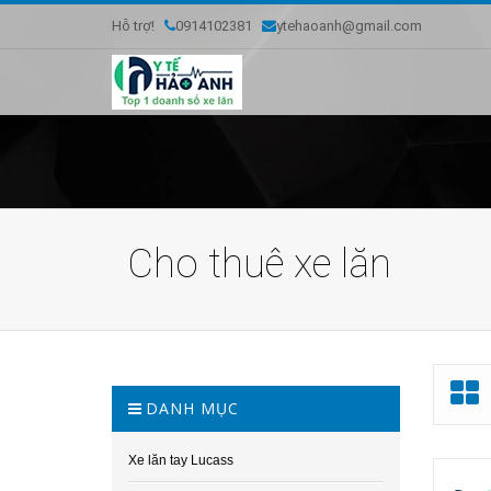
Hỗ trợ!
0914102381
ytehaoanh@gmail.com
Cho thuê xe lăn
DANH MỤC
Xe lăn tay Lucass