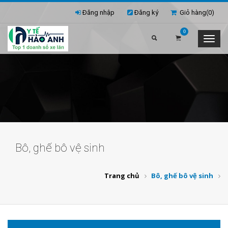
Đăng nhập
Đăng ký
Giỏ hàng(
0
)
0
Bô, ghế bô vệ sinh
Trang chủ
Bô, ghế bô vệ sinh