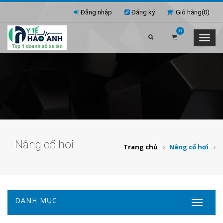
Đăng nhập
Đăng ký
Giỏ hàng(
0
)
0
Nâng cổ hơi
Trang chủ
Nâng cổ hơi
DANH MỤC