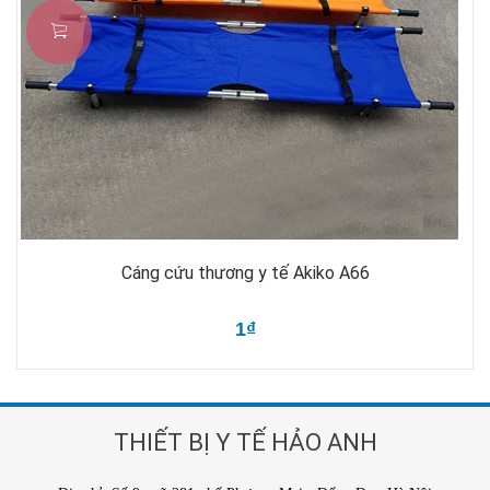
Cáng cứu thương y tế Akiko A66
1₫
THIẾT BỊ Y TẾ HẢO ANH