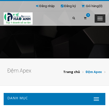
Đăng nhập
Đăng ký
Giỏ hàng(
0
)
0
Đệm Apex
Trang chủ
Đệm Apex
DANH MỤC