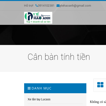
Hỗ trợ!
0914102381
ytehaoanh@gmail.com
Cân bàn tính tiền
DANH MỤC
Xe lăn tay Lucass
Không có s