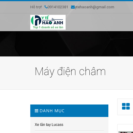
Hỗ trợ!
0914102381
ytehaoanh@gmail.com
Máy điện châm
DANH MỤC
Xe lăn tay Lucass