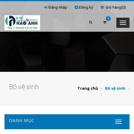
Đăng nhập
Đăng ký
Giỏ hàng(
0
)
0
Bô vệ sinh
Trang chủ
Bô vệ sinh
DANH MỤC