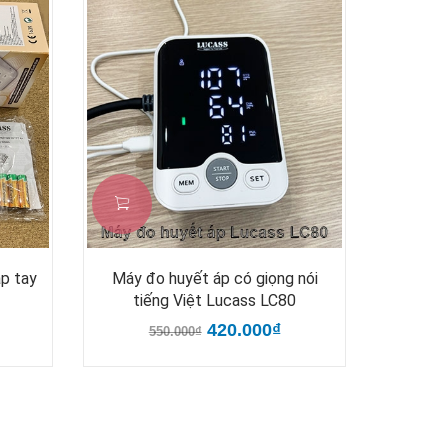
ắp tay
Máy đo huyết áp có giọng nói
tiếng Việt Lucass LC80
420.000₫
550.000₫