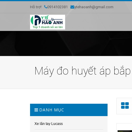
Hỗ trợ!
0914102381
ytehaoanh@gmail.com
Máy đo huyết áp bắp
DANH MỤC
Xe lăn tay Lucass