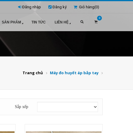
Đăng nhập
Đăng ký
Giỏ hàng(
0
)
0
SẢN PHẨM
TIN TỨC
LIÊN HỆ
Trang chủ
Máy đo huyết áp bắp tay
Sắp xếp