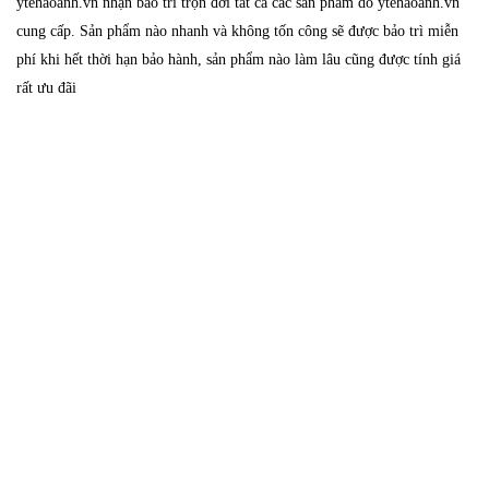
ytehaoanh.vn nhận bảo trì trọn đời tất cả các sản phẩm do ytehaoanh.vn
cung cấp. Sản phẩm nào nhanh và không tốn công sẽ được bảo trì miễn
phí khi hết thời hạn bảo hành, sản phẩm nào làm lâu cũng được tính giá
rất ưu đãi