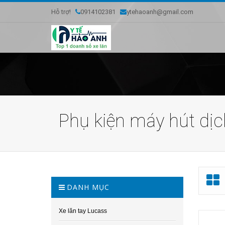
Hỗ trợ!
0914102381
ytehaoanh@gmail.com
Phụ kiện máy hút dịc
DANH MỤC
Xe lăn tay Lucass