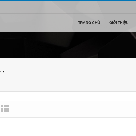
TRANG CHỦ
GIỚI THIỆU
h