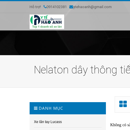
Hỗ trợ!
0914102381
ytehaoanh@gmail.com
Nelaton dây thông ti
DANH MỤC
Xe lăn tay Lucass
Không có s