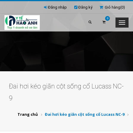
Đăng nhập
Đăng ký
Giỏ hàng(
0
)
0
Đai hơi kéo giãn cột sống cổ Lucass NC-
9
Trang chủ
Đai hơi kéo giãn cột sống cổ Lucass NC-9