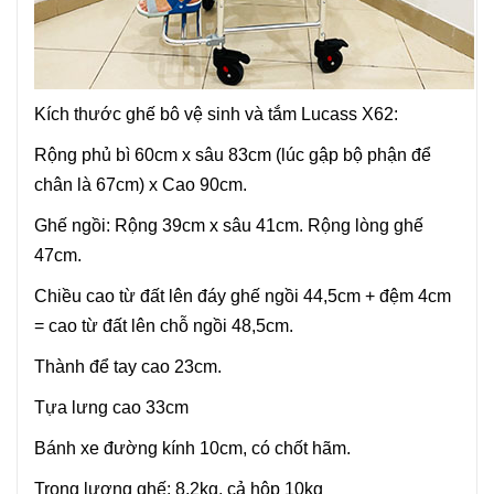
Kích thước ghế bô vệ sinh và tắm Lucass X62:
Rộng phủ bì 60cm x sâu 83cm (lúc gập bộ phận để
chân là 67cm) x Cao 90cm.
Ghế ngồi: Rộng 39cm x sâu 41cm. Rộng lòng ghế
47cm.
Chiều cao từ đất lên đáy ghế ngồi 44,5cm + đệm 4cm
= cao từ đất lên chỗ ngồi 48,5cm.
Thành để tay cao 23cm.
Tựa lưng cao 33cm
Bánh xe đường kính 10cm, có chốt hãm.
Trọng lượng ghế: 8,2kg, cả hộp 10kg