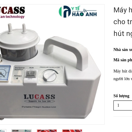
Máy h
cho t
hút n
Nhà sản x
Mã sản p
Máy hút dị
người lớn 
Số lượng