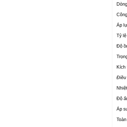
Dòng
Công
Áp l
Tỷ lệ
Độ ồn
Trọng
Kích 
Điều 
Nhiệt
Độ ẩ
Áp su
Toàn