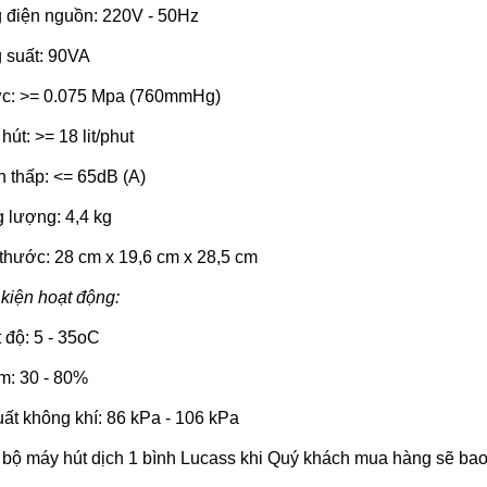
 điện nguồn: 220V - 50Hz
 suất: 90VA
ực: >= 0.075 Mpa (760mmHg)
 hút: >= 18 lit/phut
 thấp: <= 65dB (A)
 lượng: 4,4 kg
thước: 28 cm x 19,6 cm x 28,5 cm
kiện hoạt động:
 độ: 5 - 35oC
m: 30 - 80%
ất không khí: 86 kPa - 106 kPa
 bộ máy hút dịch 1 bình Lucass khi Quý khách mua hàng sẽ ba