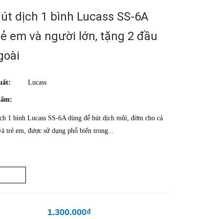
út dịch 1 bình Lucass SS-6A
rẻ em và người lớn, tặng 2 đầu
goài
uất:
Lucass
hẩm:
ch 1 bình Lucass SS-6A dùng để hút dịch mũi, đờm cho cả
và trẻ em, được sử dụng phổ biến trong...
1.300.000₫