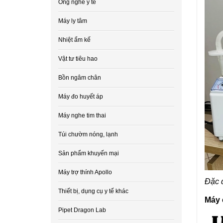
Ống nghe y tế
Máy ly tâm
Nhiệt ẩm kế
Vật tư tiêu hao
Bồn ngâm chân
Máy đo huyết áp
Máy nghe tim thai
Túi chườm nóng, lạnh
Sản phẩm khuyến mại
Máy trợ thính Apollo
Đặc 
Thiết bị, dụng cụ y tế khác
Máy 
Pipet Dragon Lab