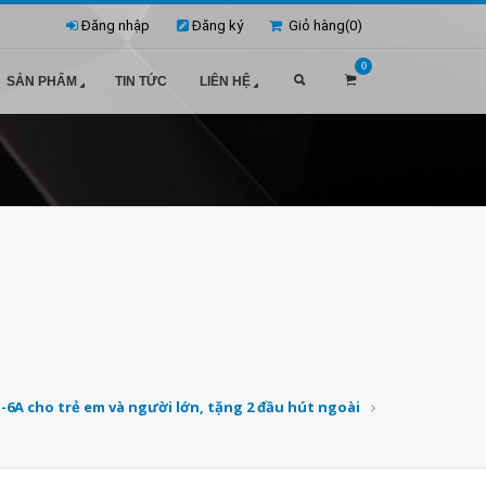
Đăng nhập
Đăng ký
Giỏ hàng(
0
)
0
SẢN PHẨM
TIN TỨC
LIÊN HỆ
-6A cho trẻ em và người lớn, tặng 2 đầu hút ngoài