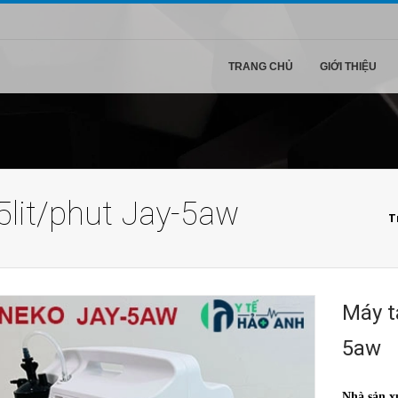
TRANG CHỦ
GIỚI THIỆU
5lit/phut Jay-5aw
T
Máy t
5aw
Nhà sản x