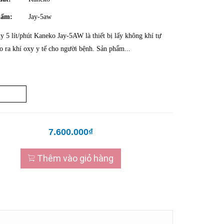
hẩm:
Jay-5aw
y 5 lít/phút Kaneko Jay-5AW là thiết bị lấy không khí tự
ạo ra khí oxy y tế cho người bệnh. Sản phẩm...
7.600.000₫
Thêm vào giỏ hàng