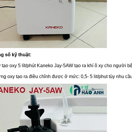
g số kỹ thuật:
 tạo oxy 5 lít/phút Kaneko Jay-5AW tạo ra khí ô xy cho người 
ng oxy tạo ra điều chỉnh được ở mức: 0,5- 5 lit/phut tùy nhu c