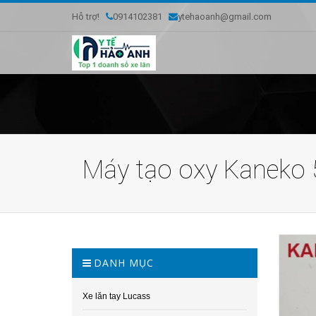
Hỗ trợ!
0914102381
ytehaoanh@gmail.com
Máy tạo oxy Kaneko 
DANH MỤC
Xe lăn tay Lucass