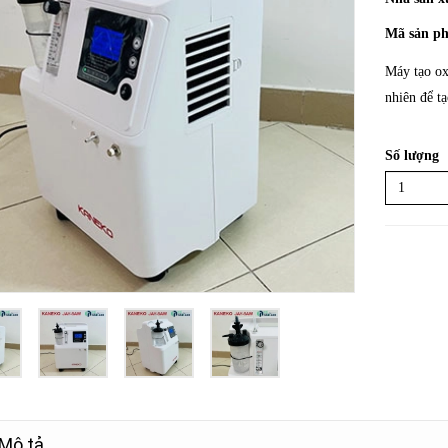
Mã sản p
Máy tạo ox
nhiên để t
Số lượng
Mô tả