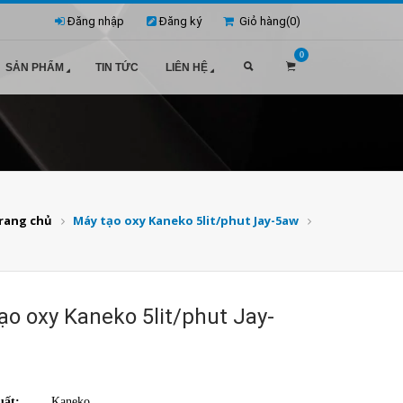
Đăng nhập
Đăng ký
Giỏ hàng(
0
)
0
SẢN PHẨM
TIN TỨC
LIÊN HỆ
rang chủ
Máy tạo oxy Kaneko 5lit/phut Jay-5aw
ạo oxy Kaneko 5lit/phut Jay-
uất:
Kaneko