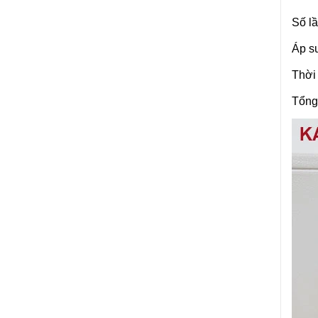
Số lâ
Áp su
Thời 
Tổng