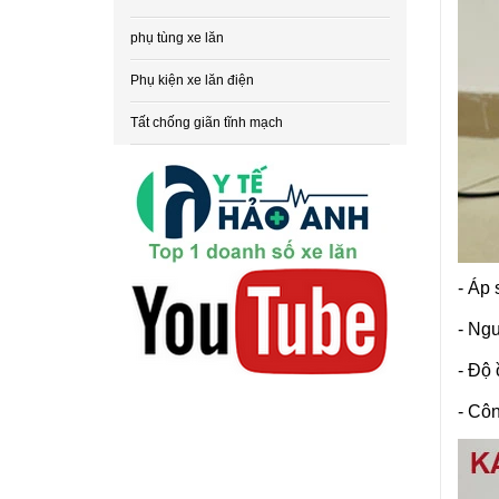
phụ tùng xe lăn
Phụ kiện xe lăn điện
Tất chống giãn tĩnh mạch
- Áp 
- Ng
- Độ 
- Côn