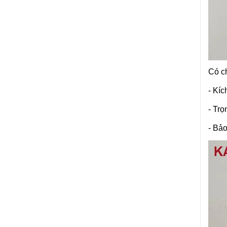
Có ch
- Kíc
- Trọ
- Bả