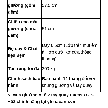
giường (gồm
57,5 cm
đệm)
Chiều cao mặt
giường (chưa
51 cm
đệm)
Dày 6,5cm (Lớp trên mút êm
Độ dày & Chất
ái, lớp dưới xơ dừa thông
liệu đệm
thoáng)
Tải trọng tối đa
300 kg
Chính sách bảo
Bảo hành 12 tháng
đối với
hành
khung giường và tay quay
5. Mua giường y tế 2 tay quay Lucass GB-
H03 chính hãng tại ytehaoanh.vn