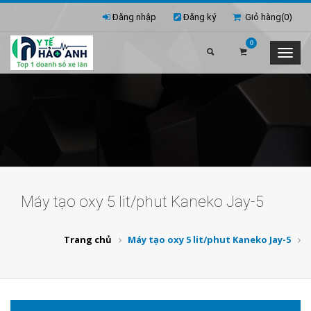
Đăng nhập
Đăng ký
Giỏ hàng(
0
)
0
Máy tạo oxy 5 lit/phut Kaneko Jay-5
Trang chủ
Máy tạo oxy 5 lit/phut Kaneko Jay-5