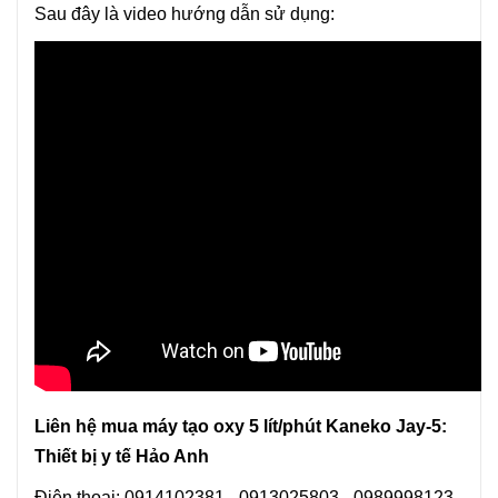
Sau đây là video hướng dẫn sử dụng:
Liên hệ mua máy tạo oxy 5 lít/phút Kaneko Jay-5:
Thiết bị y tế Hảo Anh
Điện thoại: 0914102381 - 0913025803 - 0989998123