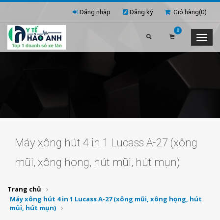
Đăng nhập
Đăng ký
Giỏ hàng(
0
)
0
Máy xông hút 4 in 1 Lucass A-27 (xông
mũi, xông họng, hút mũi, hút mụn)
Trang chủ
Máy xông hút 4 in 1 Lucass A-27 (xông mũi, xông họng, hút
mũi, hút mụn)