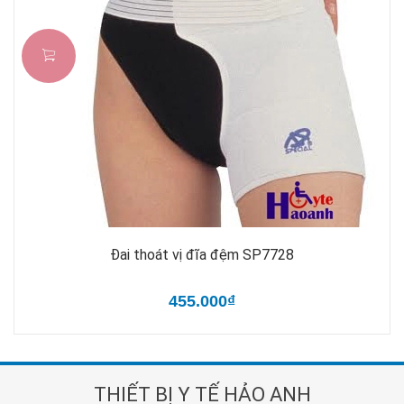
Đai thoát vị đĩa đệm SP7728
455.000₫
THIẾT BỊ Y TẾ HẢO ANH