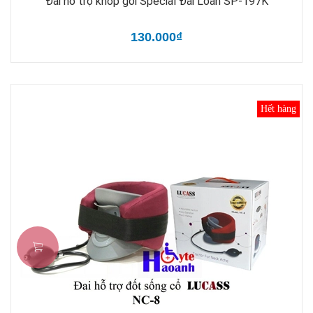
Đai hỗ trợ khớp gối Special Đài Loan SP-197K
130.000₫
Hết hàng