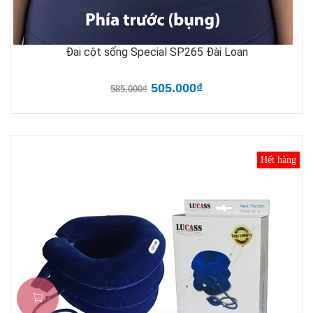
Đai cột sống Special SP265 Đài Loan
505.000₫
585.000₫
Hết hàng