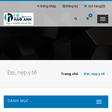
Đăng nhập
Đăng ký
Giỏ hàng(
0
)
0
Đai, nẹp y tế
Trang chủ
Đai, nẹp y tế
DANH MỤC