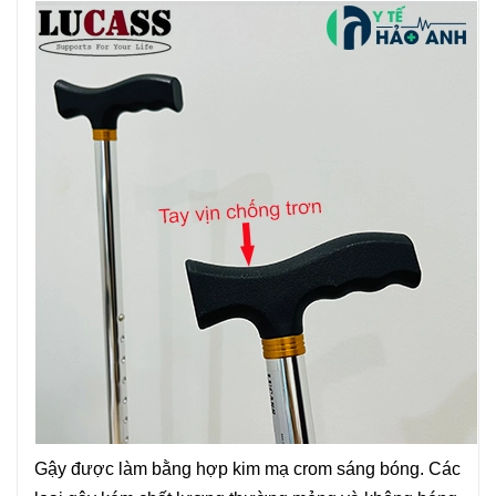
Gậy được làm bằng hợp kim mạ crom sáng bóng. Các