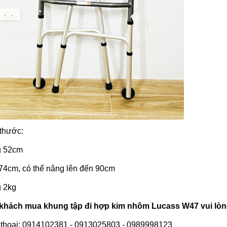
 thước:
 52cm
74cm, có thể nâng lên đến 90cm
 2kg
khách mua khung tập đi hợp kim nhôm
Lucass
W47 vui lò
 thoại: 0914102381 - 0913025803 - 0989998123