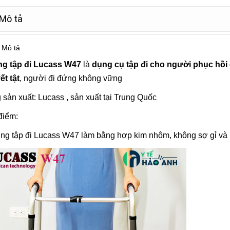
Mô tả
Mô tả
g tập đi Lucass W47
là
dụng cụ tập đi cho người phục hồi
t tật
, người đi đứng không vững
 sản xuất:
Lucass
, sản xuất tại Trung Quốc
điểm:
ng tập đi
Lucass
W47 làm bằng hợp kim nhôm, không sợ gỉ và