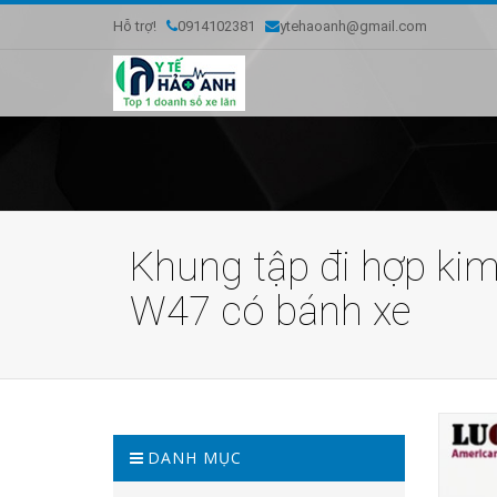
Hỗ trợ!
0914102381
ytehaoanh@gmail.com
Khung tập đi hợp ki
W47 có bánh xe
DANH MỤC