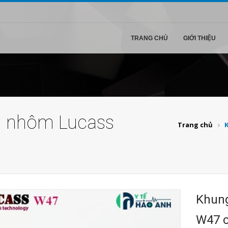
TRANG CHỦ
GIỚI THIỆU
m nhôm Lucass
Trang chủ
Khung
W47 c