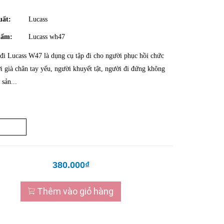
uất:
Lucass
hẩm:
Lucass wh47
đi Lucass W47 là dụng cụ tập đi cho người phục hồi chức
i già chân tay yếu, người khuyết tật, người đi đứng không
sản...
380.000₫
Thêm vào giỏ hàng