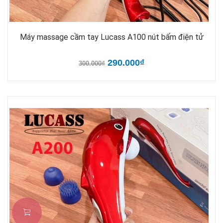
Máy massage cầm tay Lucass A100 nút bấm điện tử
290.000₫
300.000₫