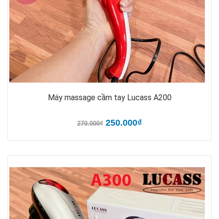
Máy massage cầm tay Lucass A200
250.000₫
270.000₫