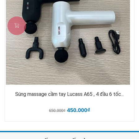
Súng massage cầm tay Lucass A65 , 4 đầu 6 tốc...
450.000₫
650.000₫