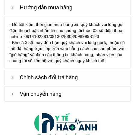
Hướng dẫn mua hàng
- Để tiết kiệm thời gian mua hàng xin quý khách vui lòng gọi
điện thoại hoặc nhắn tin cho chúng tôi theo 03 số điện thoại
hotline: 0914102381/0913025803/0989998123
- Khi cả 3 số máy đều bận quý khách vui lòng gọi lại hoặc có
thể đặt hàng trực tiếp trên web bằng cách cho sản phẩm vào
“giỏ hàng” và điền các thông tin khách hàng, nhân viên của
chúng tôi sẽ liên hệ với quý khách ngay khi có thể.
Chính sách đổi trả hàng
Vận chuyển hàng