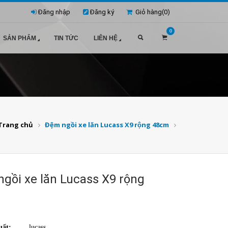
Đăng nhập
Đăng ký
Giỏ hàng(
0
)
0
SẢN PHẨM
TIN TỨC
LIÊN HỆ
Trang chủ
Đệm ngồi xe lăn Lucass X9 rộng 48cm
gồi xe lăn Lucass X9 rộng
uất:
lucass