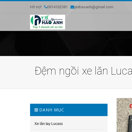
Hỗ trợ!
0914102381
ytehaoanh@gmail.com
Đệm ngồi xe lăn Luc
DANH MỤC
Xe lăn tay Lucass