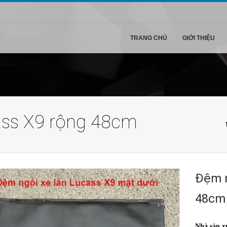
TRANG CHỦ
GIỚI THIỆU
ass X9 rộng 48cm
Đệm n
48cm
Nhà sản x