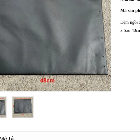
Mã sản p
Đệm ngồi x
x Sâu 40cm
Mô tả