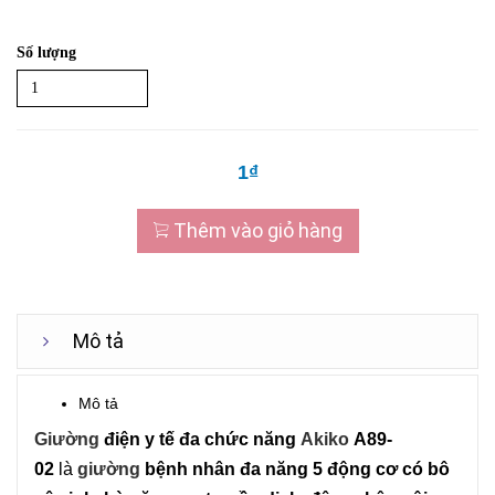
Số lượng
1₫
Thêm vào giỏ hàng
Mô tả
Mô tả
Giường
điện y tế đa chức năng
Akiko
A89-
02
là
giường
bệnh nhân đa năng 5 động cơ có bô