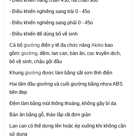
- Điều khiển nâng chân 45o, hạ chân 90o
- Điều khiển nghiêng sang trái 0 - 45o
- Điều khiển nghiêng sang phải 0 - 45o
- Điều khiển để dùng bô vệ sinh
Cả bộ
giường
điện y tế đa chức năng
Akiko
bao
gồm:
giường
, đệm, lan can, bàn ăn, cọc truyền dịch,
bô vệ sinh, chậu gội đầu
Khung
giường
được làm bằng sắt sơn tĩnh điện
Hai tấm đầu giường và cuối giường bằng nhựa ABS
bền đẹp
Đệm làm bằng mút thông thoáng, không gây bí da
Bàn ăn bằng gỗ, tháo lắp rất đơn giản
Lan can có thể dựng lên hoặc ép xuống khi không cần
sử dụng