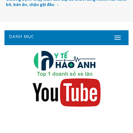
bô, bàn ăn, chậu gội đầu
DANH MỤC