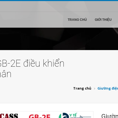
TRANG CHỦ
GIỚI THIỆU
B-2E điều khiển
hân
Trang chủ
Giường điện
Giườn