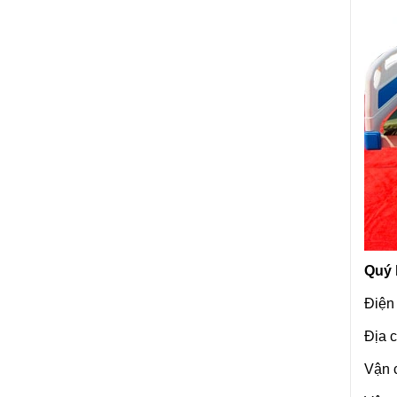
Quý
Điện
Địa 
Vận c