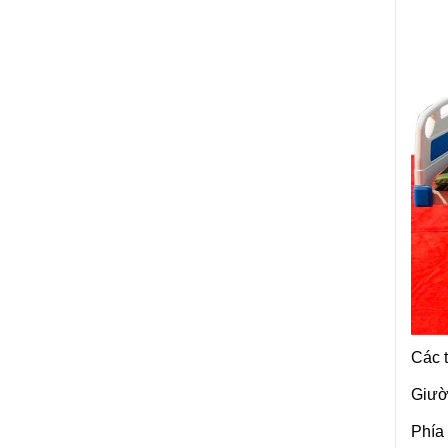
Các t
Giườ
Phía 