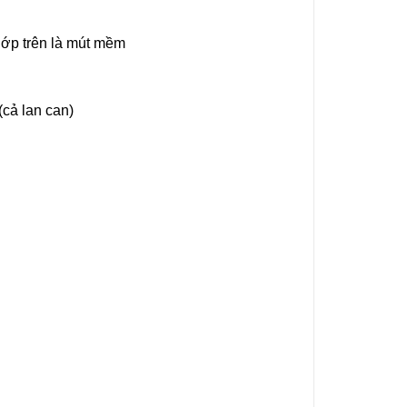
lớp trên là mút mềm
cả lan can)