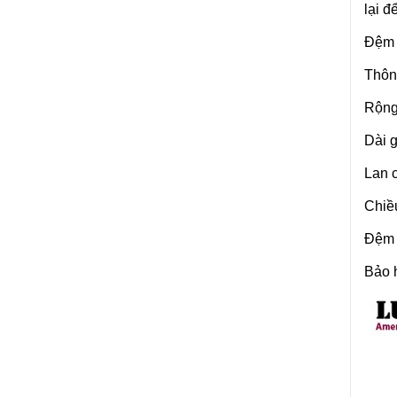
lại đ
Đệm đ
Thông
Rộng
Dài 
Lan 
Chiề
Đệm 
Bảo 