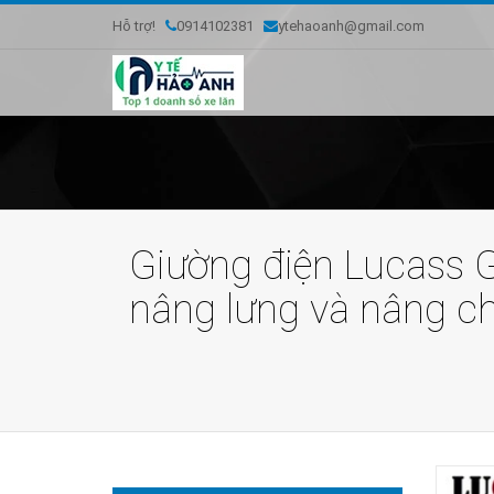
Hỗ trợ!
0914102381
ytehaoanh@gmail.com
Giường điện Lucass G
nâng lưng và nâng c