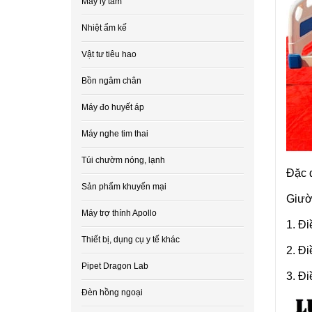
Máy ly tâm
Nhiệt ẩm kế
Vật tư tiêu hao
Bồn ngâm chân
Máy đo huyết áp
Máy nghe tim thai
Túi chườm nóng, lạnh
Đặc 
Sản phẩm khuyến mại
Giườ
Máy trợ thính Apollo
1. Đi
Thiết bị, dụng cụ y tế khác
2. Đi
Pipet Dragon Lab
3. Đi
Đèn hồng ngoại