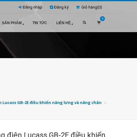
Đăng nhập
Đăng ký
Giỏ hàng(
0
)
0
SẢN PHẨM
TIN TỨC
LIÊN HỆ
 Lucass GB-2E điều khiển nâng lưng và nâng chân
g điện Lucass GB-2E điều khiển