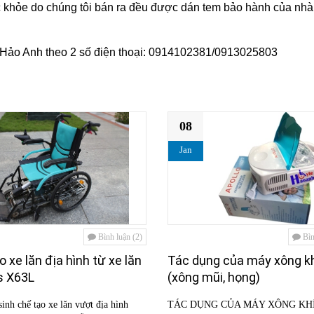
c khỏe do chúng tôi bán ra đều được dán tem bảo hành của nh
tế Hảo Anh theo 2 số điện thoại: 0914102381/0913025803
08
Jan
Bình luận (2)
Bìn
o xe lăn địa hình từ xe lăn
Tác dụng của máy xông k
s X63L
(xông mũi, họng)
inh chế tạo xe lăn vượt địa hình
TÁC DỤNG CỦA MÁY XÔNG KH