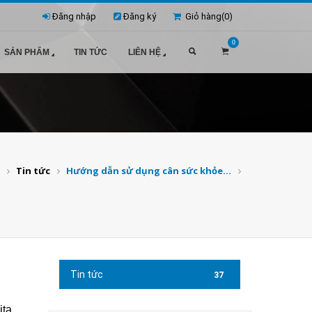
Đăng nhập
Đăng ký
Giỏ hàng(
0
)
0
SẢN PHẨM
TIN TỨC
LIÊN HỆ
Tin tức
Hướng dẫn sử dụng cân sức khỏe...
Tin tức
37
ta ,