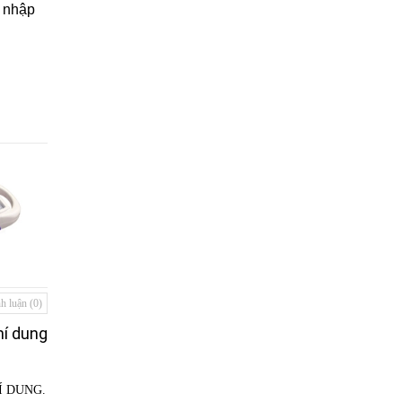
à nhập
h luận (0)
hí dung
Í DUNG.