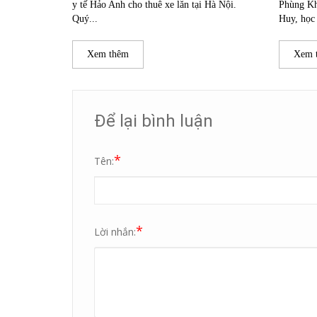
y tế Hảo Anh cho thuê xe lăn tại Hà Nội.
Phùng K
Quý...
Huy, học 
Xem thêm
Xem 
Để lại bình luận
*
Tên:
*
Lời nhắn: