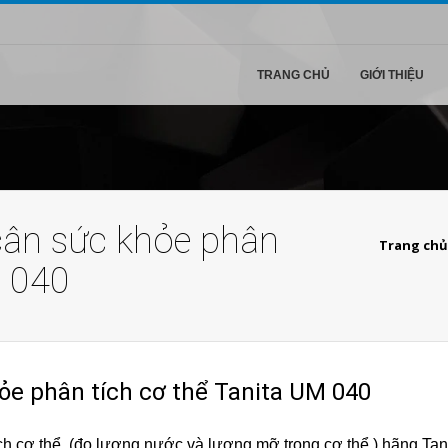
TRANG CHỦ
GIỚI THIỆU
cân sức khỏe phân
Trang chủ
M 040
e phân tích cơ thể Tanita UM 040
 cơ thể, (đo lượng nước và lượng mỡ trong cơ thể ) hãng Tani