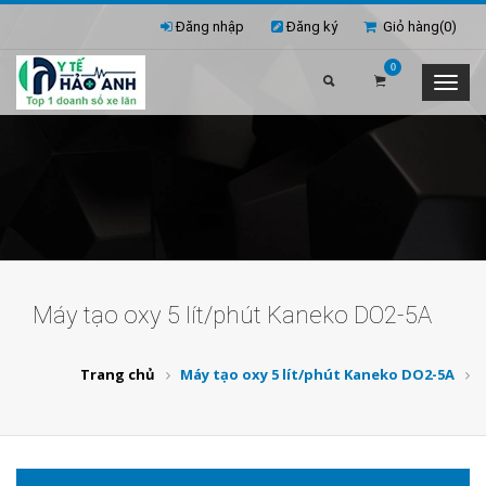
Đăng nhập
Đăng ký
Giỏ hàng(
0
)
0
Máy tạo oxy 5 lít/phút Kaneko DO2-5A
Trang chủ
Máy tạo oxy 5 lít/phút Kaneko DO2-5A