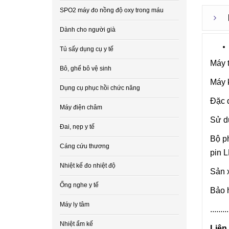
SPO2 máy đo nồng độ oxy trong máu
Dành cho người già
Tủ sấy dụng cụ y tế
Máy t
Bô, ghế bô vệ sinh
Máy 
Dụng cụ phục hồi chức năng
Đặc 
Máy điện châm
Sử d
Đai, nẹp y tế
Bộ ph
Cáng cứu thương
pin 
Nhiệt kế đo nhiệt độ
Sản x
Ống nghe y tế
Bảo 
Máy ly tâm
.........
Nhiệt ẩm kế
Liên