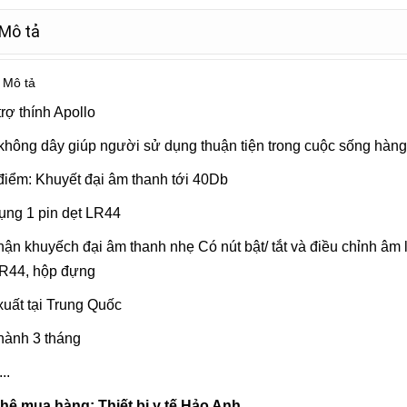
Mô tả
Mô tả
rợ thính Apollo
không dây giúp người sử dụng thuận tiện trong cuộc sống hàng
điểm: Khuyết đại âm thanh tới 40Db
ụng 1 pin dẹt LR44
ận khuyếch đại âm thanh nhẹ Có nút bật/ tắt và điều chỉnh âm 
LR44, hộp đựng
uất tại Trung Quốc
hành 3 tháng
...
 hệ mua hàng: Thiết bị y tế Hảo Anh