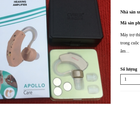
Nhà sản x
Mã sản p
Máy trợ th
trong cuộc
âm...
Số lượng