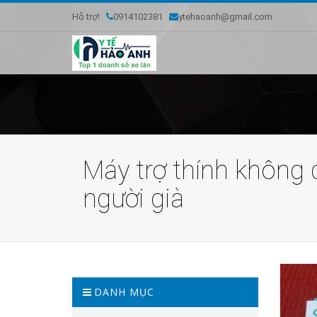
Hỗ trợ!
0914102381
ytehaoanh@gmail.com
Máy trợ thính không 
người già
DANH MỤC