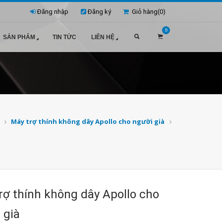
Đăng nhập
Đăng ký
Giỏ hàng(
0
)
0
SẢN PHẨM
TIN TỨC
LIÊN HỆ
Máy trợ thính không dây Apollo cho người già
rợ thính không dây Apollo cho
 già