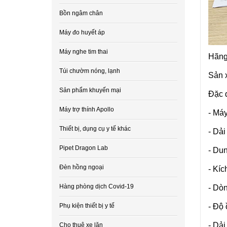
Bồn ngâm chân
Máy đo huyết áp
Máy nghe tim thai
Hãng 
Túi chườm nóng, lạnh
Sản x
Sản phẩm khuyến mại
Đặc đ
Máy trợ thính Apollo
- Má
Thiết bị, dụng cụ y tế khác
- Dải
Pipet Dragon Lab
- Dun
Đèn hồng ngoại
- Kíc
Hàng phòng dịch Covid-19
- Dòn
- Độ 
Phụ kiện thiết bị y tế
- Dải
Cho thuê xe lăn