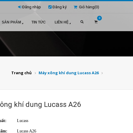
Đăng nhập
Đăng ký
Giỏ hàng(
0
)
0
SẢN PHẨM
TIN TỨC
LIÊN HỆ
Trang chủ
Máy xông khí dung Lucass A26
ông khí dung Lucass A26
uất:
Lucass
hẩm:
Lucass A26