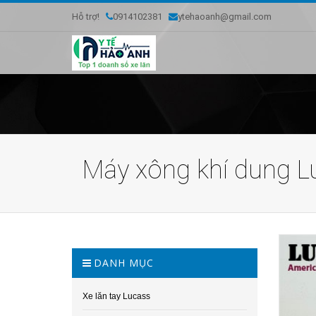
Hỗ trợ!
0914102381
ytehaoanh@gmail.com
Máy xông khí dung L
DANH MỤC
Xe lăn tay Lucass