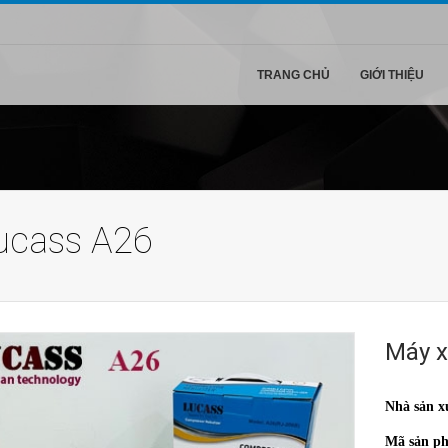
TRANG CHỦ
GIỚI THIỆU
ucass A26
Máy x
Nhà sản x
Mã sản p