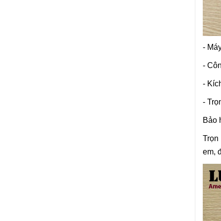
- Má
- Côn
- Kíc
- Trọ
Bảo 
Trọn 
em, 