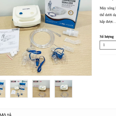
Máy xông k
thể dưới dạ
hấp được..
Số lượng
Mô tả