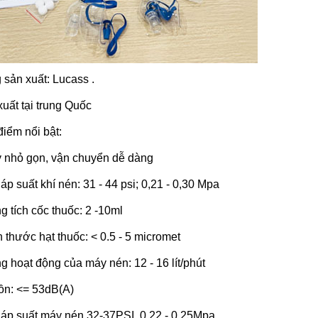
sản xuất: Lucass .
uất tại trung Quốc
iểm nổi bật:
y nhỏ gọn, vận chuyển dễ dàng
 áp suất khí nén: 31 - 44 psi; 0,21 - 0,30 Mpa
g tích cốc thuốc: 2 -10ml
h thước hạt thuốc: < 0.5 - 5 micromet
g hoạt động của máy nén: 12 - 16 lít/phút
ồn: <= 53dB(A)
 áp suất máy nén 32-37PSI, 0.22 - 0.25Mpa