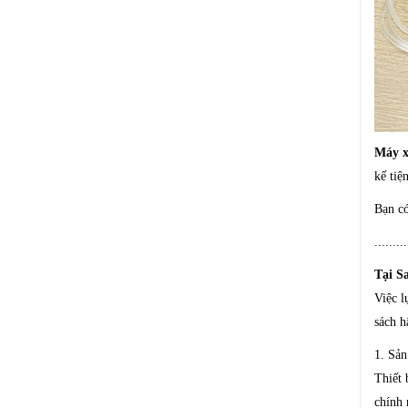
Máy x
kế tiệ
Bạn có
.........
Tại S
Việc l
sách h
1. Sả
Thiết 
chính 