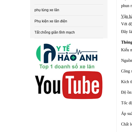
phun r
phụ tùng xe lăn
Vận hà
Phụ kiện xe lăn điện
Với độ
Đây là
Tất chống giãn tĩnh mạch
Thông
Kiểu m
Nguồn
Công 
Kích 
Độ ồn
Tốc độ
Áp suấ
Chất l