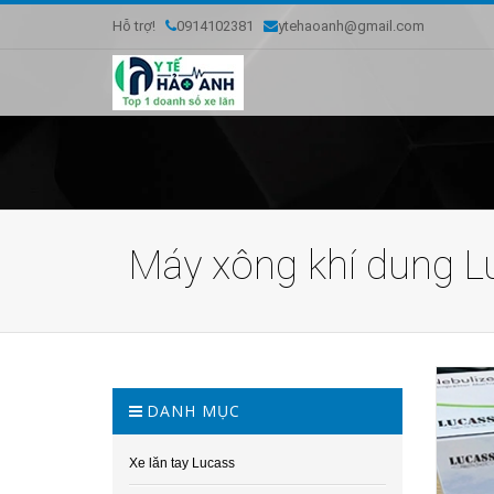
Hỗ trợ!
0914102381
ytehaoanh@gmail.com
Máy xông khí dung L
DANH MỤC
Xe lăn tay Lucass