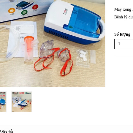
Máy xông k
Bệnh lý đư
Số lượng
Mô tả