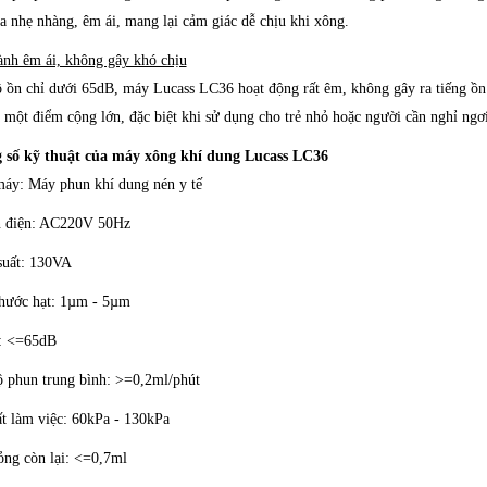
a nhẹ nhàng, êm ái, mang lại cảm giác dễ chịu khi xông.
nh êm ái, không gây khó chịu
 ồn chỉ dưới 65dB, máy Lucass LC36 hoạt động rất êm, không gây ra tiếng ồn 
 một điểm cộng lớn, đặc biệt khi sử dụng cho trẻ nhỏ hoặc người cần nghỉ ngơi
 số kỹ thuật của máy xông khí dung Lucass LC36
áy: Máy phun khí dung nén y tế
 điện: AC220V 50Hz
suất: 130VA
thước hạt: 1µm - 5µm
: <=65dB
 phun trung bình: >=0,2ml/phút
t làm việc: 60kPa - 130kPa
ỏng còn lại: <=0,7ml