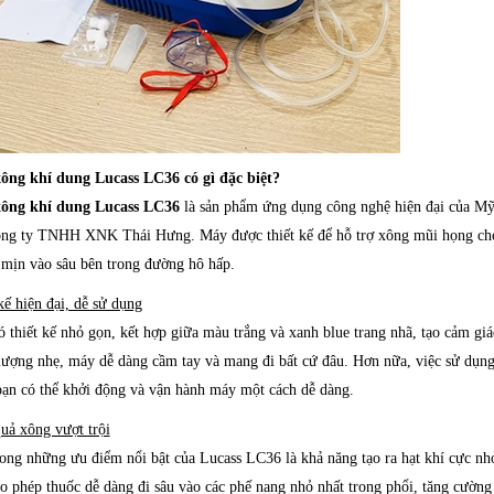
ông khí dung Lucass LC36 có gì đặc biệt?
ông khí dung Lucass LC36
là sản phẩm ứng dụng công nghệ hiện đại của Mỹ,
ng ty TNHH XNK Thái Hưng. Máy được thiết kế để hỗ trợ xông mũi họng cho c
mịn vào sâu bên trong đường hô hấp.
kế hiện đại, dễ sử dụng
 thiết kế nhỏ gọn, kết hợp giữa màu trắng và xanh blue trang nhã, tạo cảm giá
lượng nhẹ, máy dễ dàng cầm tay và mang đi bất cứ đâu. Hơn nữa, việc sử dụn
bạn có thể khởi động và vận hành máy một cách dễ dàng.
uả xông vượt trội
ong những ưu điểm nổi bật của Lucass LC36 là khả năng tạo ra hạt khí cực nhỏ
o phép thuốc dễ dàng đi sâu vào các phế nang nhỏ nhất trong phổi, tăng cường