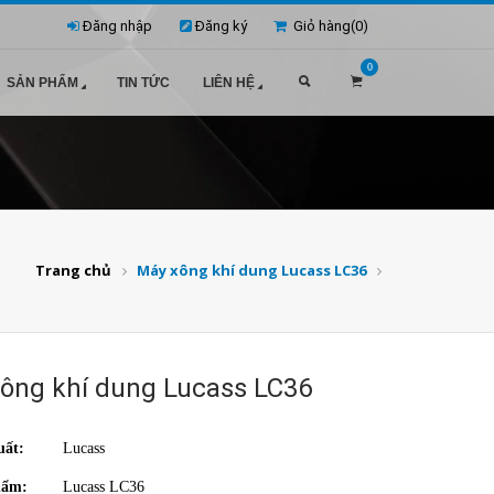
Đăng nhập
Đăng ký
Giỏ hàng(
0
)
0
SẢN PHẨM
TIN TỨC
LIÊN HỆ
Trang chủ
Máy xông khí dung Lucass LC36
ông khí dung Lucass LC36
uất:
Lucass
hẩm:
Lucass LC36