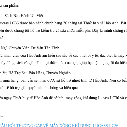
a sản phẩm.
ính Sách Bảo Hành Ưu Việt
cass LC36 được bảo hành chính hãng 36 tháng tại Thiết bị y tế Hảo Anh. Bất kỳ
ều được chúng tôi hỗ trợ kiểm tra và sửa chữa miễn phí. Đây là minh chứng rõ
tôi.
i Ngũ Chuyên Viên Tư Vấn Tận Tình
ũ nhân viên của Hảo Anh am hiểu sâu sắc về các thiết bị y tế, đặc biệt là máy 
áy đúng cách và giải đáp mọi thắc mắc của bạn, giúp bạn tận dụng tối đa hiệu
ch Vụ Hỗ Trợ Sau Bán Hàng Chuyên Nghiệp
i mua hàng, bạn vẫn sẽ nhận được sự hỗ trợ nhiệt tình từ Hảo Anh. Nếu có bất k
tôi sẽ hỗ trợ giải quyết nhanh chóng và hiệu quả.
n ngay Thiết bị y tế Hảo Anh để sở hữu máy xông khí dung Lucass LC36 và ch
...
CÂU HỎI THƯỜNG GẶP VỀ MÁY XÔNG KHÍ DUNG LUCASS LC36