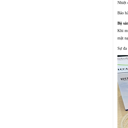
Nhiệt 
Bảo hà
Bộ sả
Khi 
mặt nạ
Sự đa 