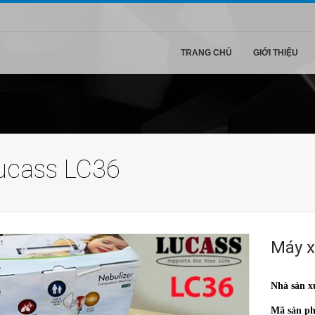
TRANG CHỦ
GIỚI THIỆU
ucass LC36
Máy x
Nhà sản x
Mã sản p