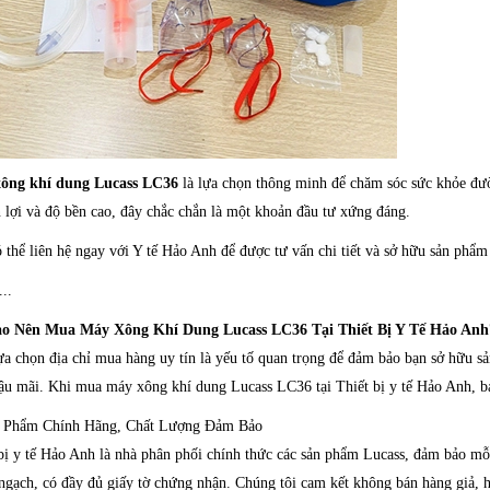
ông khí dung Lucass LC36
là lựa chọn thông minh để chăm sóc sức khỏe đườn
n lợi và độ bền cao, đây chắc chắn là một khoản đầu tư xứng đáng.
 thể liên hệ ngay với Y tế Hảo Anh để được tư vấn chi tiết và sở hữu sản phẩm
...
ao Nên Mua Máy Xông Khí Dung Lucass LC36 Tại Thiết Bị Y Tế Hảo Anh
ựa chọn địa chỉ mua hàng uy tín là yếu tố quan trọng để đảm bảo bạn sở hữu 
ậu mãi. Khi mua máy xông khí dung Lucass LC36 tại Thiết bị y tế Hảo Anh, bạ
n Phẩm Chính Hãng, Chất Lượng Đảm Bảo
bị y tế Hảo Anh là nhà phân phối chính thức các sản phẩm Lucass, đảm bảo m
ngạch, có đầy đủ giấy tờ chứng nhận. Chúng tôi cam kết không bán hàng giả, h