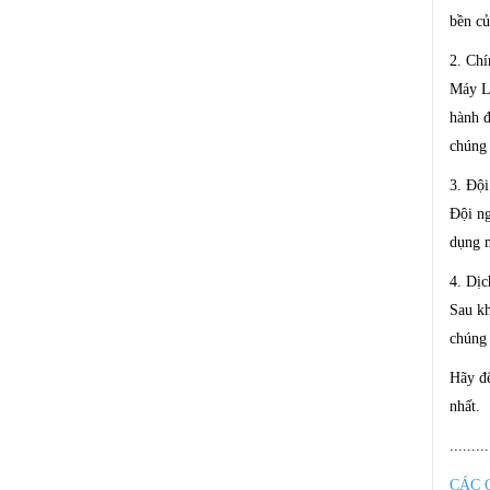
bền củ
2. Ch
Máy Lu
hành đ
chúng 
3. Độ
Đội ng
dụng m
4. Dị
Sau kh
chúng 
Hãy đế
nhất.
.........
CÁC 