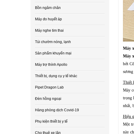
Bồn ngâm chân
Máy đo huyết áp
Máy nghe tim thai
Túi chườm nóng, lạnh
Máy x
Sản phẩm khuyến mại
Máy x
bởi Cô
Máy trợ thính Apollo
sương 
Thiết bị, dụng cụ y tế khác
Thiết 
Pipet Dragon Lab
Máy có
trọng 
Đèn hồng ngoại
nhất, 
Hàng phòng dịch Covid-19
Hiệu q
Phụ kiện thiết bị y tế
Một tr
này ch
Cho thuê xe lăn