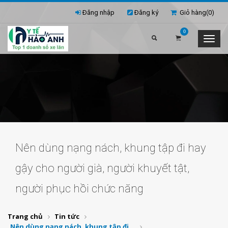
Đăng nhập
Đăng ký
Giỏ hàng(
0
)
0
Nên dùng nạng nách, khung tập đi hay
gậy cho người già, người khuyết tật,
người phục hồi chức năng
Trang chủ
Tin tức
Nên dùng nạng nách, khung tập đi...