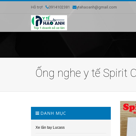
Hỗ trợ!
0914102381
ytehaoanh@gmail.com
Ống nghe y tế Spirit
DANH MỤC
Xe lăn tay Lucass