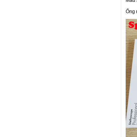
Màu s
Ống 