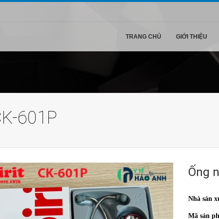
TRANG CHỦ
GIỚI THIỆU
 CK-601P
Ống n
Nhà sản x
Mã sản p