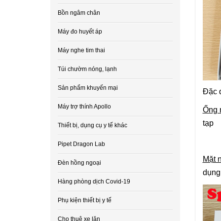
Bồn ngâm chân
Máy đo huyết áp
Máy nghe tim thai
Túi chườm nóng, lạnh
Sản phẩm khuyến mại
Đặc 
Máy trợ thính Apollo
Ống 
tạp
Thiết bị, dụng cụ y tế khác
Pipet Dragon Lab
Mặt 
Đèn hồng ngoại
dụng 
Hàng phòng dịch Covid-19
Phụ kiện thiết bị y tế
Cho thuê xe lăn