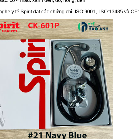
ắc: có 4 màu: xanh đen, đỏ, hồng, đen
nghe y tế
Spirit đạt các chứng chỉ ISO:9001, ISO:13485 và CE