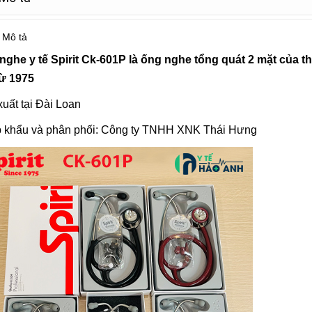
Mô tả
nghe y tế
Spirit Ck-601P là ống nghe tổng quát 2 mặt của th
từ 1975
uất tại Đài Loan
 khẩu và phân phối: Công ty TNHH XNK Thái Hưng