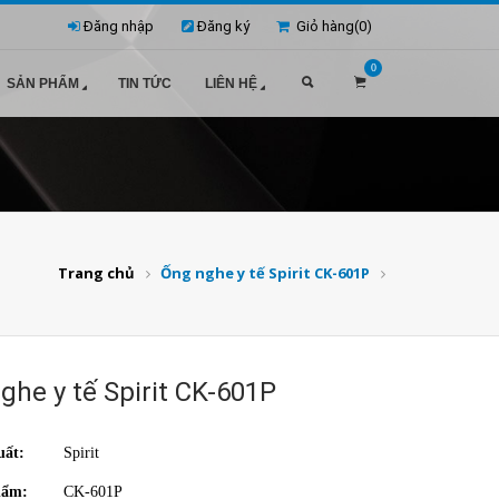
Đăng nhập
Đăng ký
Giỏ hàng(
0
)
0
SẢN PHẨM
TIN TỨC
LIÊN HỆ
Trang chủ
Ống nghe y tế Spirit CK-601P
ghe y tế Spirit CK-601P
uất:
Spirit
hẩm:
CK-601P