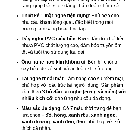
ràng, giúp bác sĩ dễ dàng chẩn đoán chính xác.
Thiết kế 1 mặt nghe tiện dụng
: Phù hợp cho
nhu cầu khám tổng quát, đặc biệt trong môi
trường lâm sàng hoặc học tập.
Dây nghe PVC siêu bền
: Được làm từ chất liệu
nhựa PVC chất lượng cao, đảm bảo truyền âm
tốt và tuổi thọ sử dụng lâu dài.
Ống nghe hợp kim không gỉ
: Bền bỉ, chống
oxy hóa, dễ vệ sinh và an toàn khi sử dụng.
Tai nghe thoải mái
: Làm bằng cao su mềm mại,
phù hợp với cấu trúc tai người dùng. Sản phẩm
kèm theo
3 bộ đầu tai nghe (cứng và mềm) với
nhiều kích cỡ
, đáp ứng nhu cầu đa dạng.
Màu sắc đa dạng
: Có 7 màu thời trang để bạn
lựa chọn –
đỏ, hồng, xanh rêu, xanh ngọc
,
xanh dương, xanh đen, đen
, phù hợp với sở
thích cá nhân.