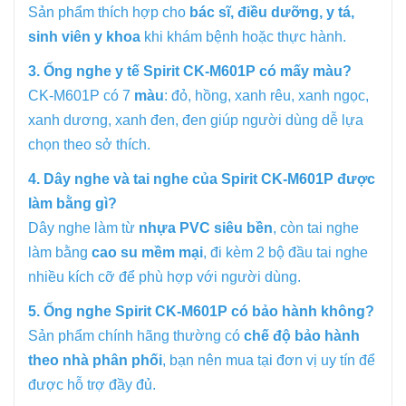
Sản phẩm thích hợp cho
bác sĩ, điều dưỡng, y tá,
sinh viên y khoa
khi khám bệnh hoặc thực hành.
3. Ống nghe y tế Spirit CK-M601P có mấy màu?
CK-M601P có 7
màu
: đỏ, hồng, xanh rêu, xanh ngọc,
xanh dương, xanh đen, đen giúp người dùng dễ lựa
chọn theo sở thích.
4. Dây nghe và tai nghe của Spirit CK-M601P được
làm bằng gì?
Dây nghe làm từ
nhựa PVC siêu bền
, còn tai nghe
làm bằng
cao su mềm mại
, đi kèm 2 bộ đầu tai nghe
nhiều kích cỡ để phù hợp với người dùng.
5. Ống nghe Spirit CK-M601P có bảo hành không?
Sản phẩm chính hãng thường có
chế độ bảo hành
theo nhà phân phối
, bạn nên mua tại đơn vị uy tín để
được hỗ trợ đầy đủ.