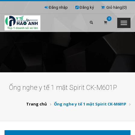
Đăng nhập
Đăng ký
Giỏ hàng(
0
)
0
Ống nghe y tế 1 mặt Spirit CK-M601P
Trang chủ
Ống nghe y tế 1 mặt Spirit CK-M601P