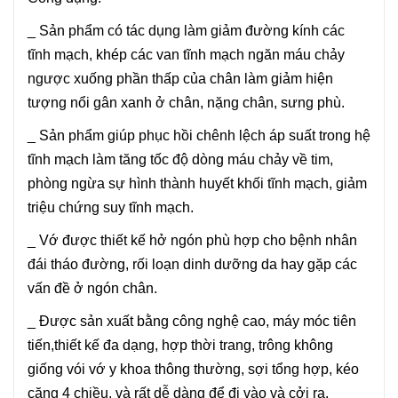
_ Sản phẩm có tác dụng làm giảm đường kính các
tĩnh mạch, khép các van tĩnh mạch ngăn máu chảy
ngược xuống phần thấp của chân làm giảm hiện
tượng nổi gân xanh ở chân, nặng chân, sưng phù.
_ Sản phẩm giúp phục hồi chênh lệch áp suất trong hệ
tĩnh mạch làm tăng tốc độ dòng máu chảy về tim,
phòng ngừa sự hình thành huyết khối tĩnh mạch, giảm
triệu chứng suy tĩnh mạch.
_ Vớ được thiết kế hở ngón phù hợp cho bệnh nhân
đái tháo đường, rối loạn dinh dưỡng da hay gặp các
vấn đề ở ngón chân.
_ Được sản xuất bằng công nghệ cao, máy móc tiên
tiến,thiết kế đa dạng, hợp thời trang, trông không
giống vói vớ y khoa thông thường, sợi tổng hợp, kéo
căng 4 chiều, và rất dễ dàng để đi vào và cởi ra.