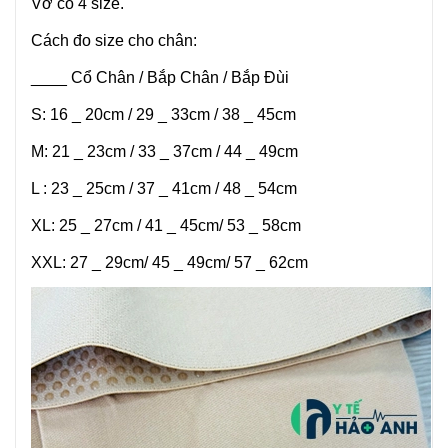
Vớ có 4 size.
Cách đo size cho chân:
____ Cổ Chân / Bắp Chân / Bắp Đùi
S: 16 _ 20cm / 29 _ 33cm / 38 _ 45cm
M: 21 _ 23cm / 33 _ 37cm / 44 _ 49cm
L : 23 _ 25cm / 37 _ 41cm / 48 _ 54cm
XL: 25 _ 27cm / 41 _ 45cm/ 53 _ 58cm
XXL: 27 _ 29cm/ 45 _ 49cm/ 57 _ 62cm