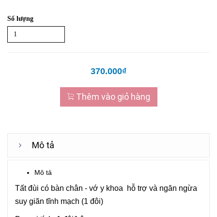
Số lượng
370.000₫
Thêm vào giỏ hàng
Mô tả
Mô tả
Tất đùi có bàn chân - vớ y khoa hỗ trợ và ngăn ngừa
suy giãn tĩnh mạch (1 đôi)