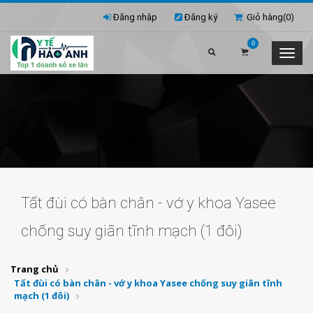
Đăng nhập
Đăng ký
Giỏ hàng(
0
)
0
Tất đùi có bàn chân - vớ y khoa Yasee
chống suy giãn tĩnh mạch (1 đôi)
Trang chủ
Tất đùi có bàn chân - vớ y khoa Yasee chống suy giãn tĩnh
mạch (1 đôi)