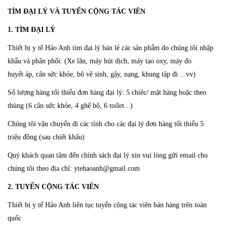
TÌM ĐẠI LÝ VÀ TUYỂN CỘNG TÁC VIÊN
1. TÌM ĐẠI LÝ
Thiết bị y tế Hảo Anh tìm đại lý bán lẻ các sản phẩm do chúng tôi nhập
khẩu và phân phối: (Xe lăn, máy hút dịch, máy tạo oxy, máy đo
huyết áp, cân sức khỏe, bô vệ sinh, gậy, nạng, khung tập đi ...vv)
Số lượng hàng tối thiểu đơn hàng đại lý: 5 chiêc/ mặt hàng hoặc theo
thùng (6 cân sức khỏe, 4 ghế bô, 6 toilet...)
Chúng tôi vận chuyển đi các tỉnh cho các đại lý đơn hàng tối thiểu 5
triệu đồng (sau chiết khấu)
Quý khách quan tâm đến chính sách đại lý xin vui lòng gửi email cho
chúng tôi theo địa chỉ: ytehaoanh@gmail.com
2. TUYỂN CỘNG TÁC VIÊN
Thiết bị y tế Hảo Anh liên tục tuyển cộng tác viên bán hàng trên toàn
quốc