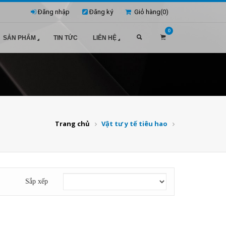
Đăng nhập
Đăng ký
Giỏ hàng(
0
)
0
SẢN PHẨM
TIN TỨC
LIÊN HỆ
Trang chủ
Vật tư y tế tiêu hao
Sắp xếp