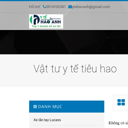
Hỗ trợ!
0914102381
ytehaoanh@gmail.com
Vật tư y tế tiêu hao
DANH MỤC
Xe lăn tay Lucass
Không có s