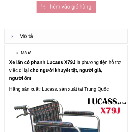
Thêm vào giỏ hàng
Mô tả
Mô tả
Xe lăn
có phanh
Lucass
X79J
là phương tiện hỗ trợ
việc đi lại
cho người khuyết tật, người già,
người ốm
Hãng sản xuất:
Lucass
, sản xuất tại Trung Quốc