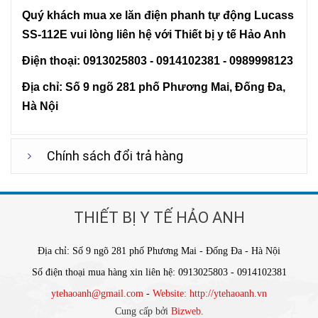
Quý khách mua xe lăn điện phanh tự động Lucass
SS-112E vui lòng liên hệ với Thiết bị y tế Hảo Anh
Điện thoại: 0913025803 - 0914102381 - 0989998123
Địa chỉ: Số 9 ngõ 281 phố
Phương Mai, Đống Đa,
Hà Nội
Chính sách đổi trả hàng
THIẾT BỊ Y TẾ HẢO ANH
Địa chỉ: Số 9 ngõ 281 phố Phương Mai - Đống Đa - Hà Nội
Số điện thoại mua hàng xin liên hệ: 0913025803 - 0914102381
ytehaoanh@gmail.com
-
Website: http://ytehaoanh.vn
Cung cấp bởi
Bizweb
.