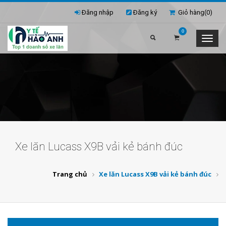
Đăng nhập
Đăng ký
Giỏ hàng(
0
)
0
Xe lăn Lucass X9B vải kẻ bánh đúc
Trang chủ
Xe lăn Lucass X9B vải kẻ bánh đúc