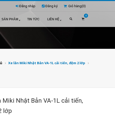
Đăng nhập
Đăng ký
Giỏ hàng(
0
)
0
SẢN PHẨM
TIN TỨC
LIÊN HỆ
hủ
Xe lăn Miki Nhật Bản VA-1L cải tiến, đệm 2 lớp
n Miki Nhật Bản VA-1L cải tiến,
 lớp