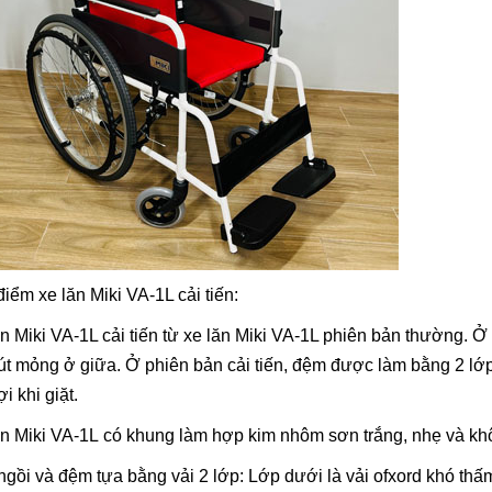
iểm xe lăn Miki VA-1L cải tiến:
n Miki VA-1L cải tiến từ xe lăn Miki VA-1L phiên bản thường. 
út mỏng ở giữa. Ở phiên bản cải tiến, đệm được làm bằng 2 lớp
ợi khi giặt.
n Miki VA-1L có khung làm hợp kim nhôm sơn trắng, nhẹ và khô
gồi và đệm tựa bằng vải 2 lớp: Lớp dưới là vải ofxord khó thấm