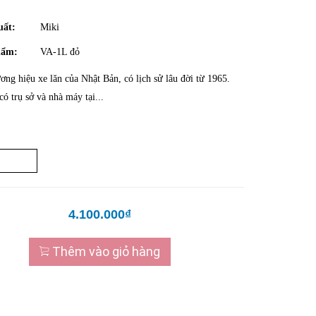
uất:
Miki
hẩm:
VA-1L đỏ
ương hiệu xe lăn của Nhật Bản, có lịch sử lâu đời từ 1965.
ó trụ sở và nhà máy tại...
4.100.000₫
Thêm vào giỏ hàng