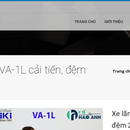
TRANG CHỦ
GIỚI THIỆU
VA-1L cải tiến, đệm
Trang c
Xe lă
đệm 2