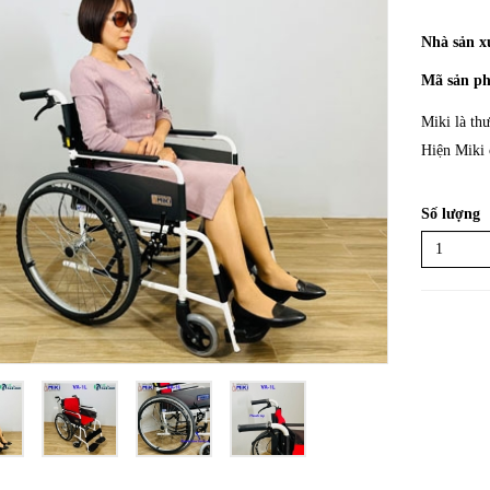
Nhà sản x
Mã sản p
Miki là th
Hiện Miki c
Số lượng