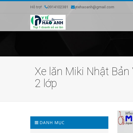
Hỗ trợ!
0914102381
ytehaoanh@gmail.com
Xe lăn Miki Nhật Bản 
2 lớp
DANH MỤC