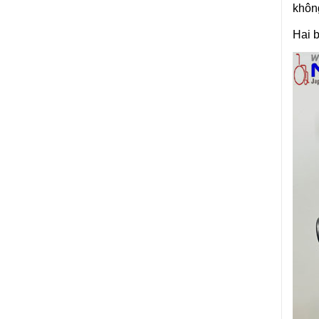
không
Hai b